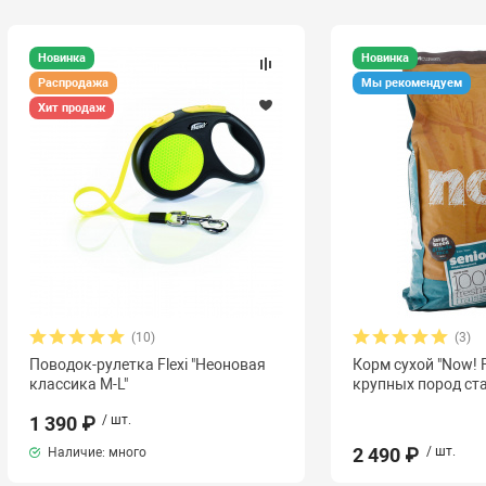
Новинка
Новинка
Распродажа
Мы рекомендуем
Хит продаж
(10)
(3)
Поводок-рулетка Flexi "Неоновая
Корм сухой "Now! F
классика М-L"
крупных пород ста
1 390 ₽
/ шт.
2 490 ₽
/ шт.
Наличие: много