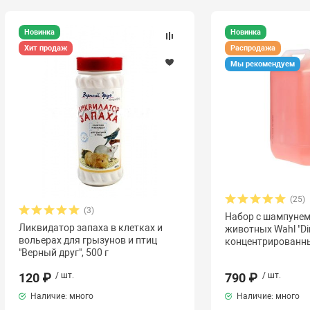
Новинка
Новинка
Хит продаж
Распродажа
Мы рекомендуем
(25)
(3)
Набор с шампунем
Ликвидатор запаха в клетках и
животных Wahl "Dir
вольерах для грызунов и птиц
концентрированны
"Верный друг", 500 г
120 ₽
/ шт.
790 ₽
/ шт.
Наличие: много
Наличие: много