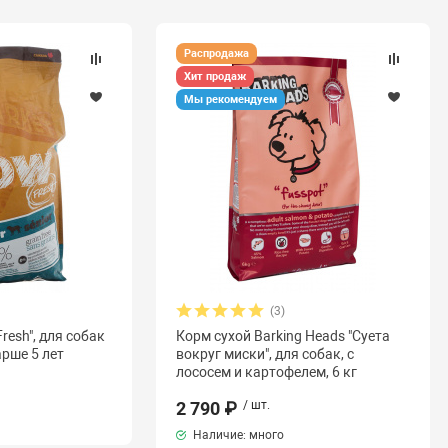
Распродажа
Хит продаж
Мы рекомендуем
(3)
resh", для собак
Корм сухой Barking Heads "Суета
рше 5 лет
вокруг миски", для собак, с
лососем и картофелем, 6 кг
2 790 ₽
/ шт.
Наличие: много