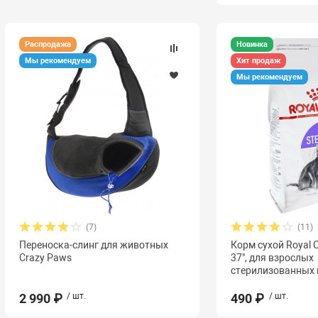
Распродажа
Новинка
Мы рекомендуем
Хит продаж
Мы рекомендуем
(7)
(11)
Переноска-слинг для животных
Корм сухой Royal Ca
Crazy Paws
37", для взрослых
стерилизованных
2 990 ₽
/ шт.
490 ₽
/ шт.