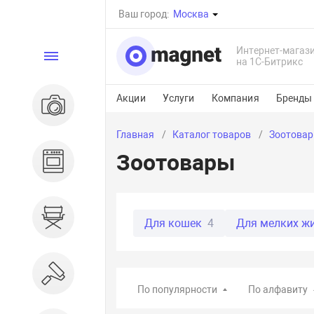
Ваш город:
Москва
Интернет-магаз
Каталог
на 1С-Битрикс
Акции
Услуги
Компания
Бренды
Электроника
Главная
Каталог товаров
Зоотова
Зоотовары
Бытовая техника
Дом и сад
Для кошек
4
Для мелких ж
Ремонт и строительство
По популярности
По алфавиту