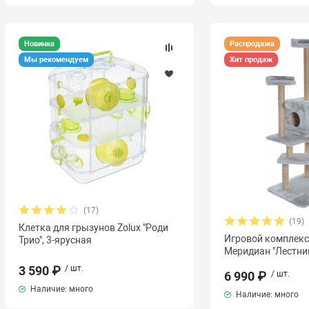
Новинка
Распродажа
Мы рекомендуем
Хит продаж
(17)
(19)
Клетка для грызунов Zolux "Роди
Игровой комплекс
Трио", 3-ярусная
Меридиан "Лестни
3 590 ₽
/ шт.
6 990 ₽
/ шт.
Наличие: много
Наличие: много