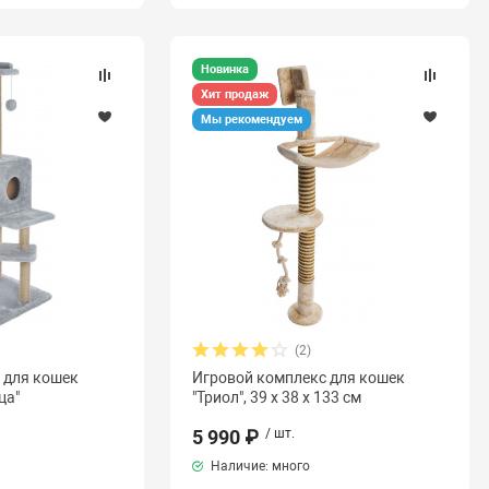
Новинка
Хит продаж
Мы рекомендуем
(2)
 для кошек
Игровой комплекс для кошек
ца"
"Триол", 39 х 38 х 133 см
5 990 ₽
/ шт.
Наличие: много