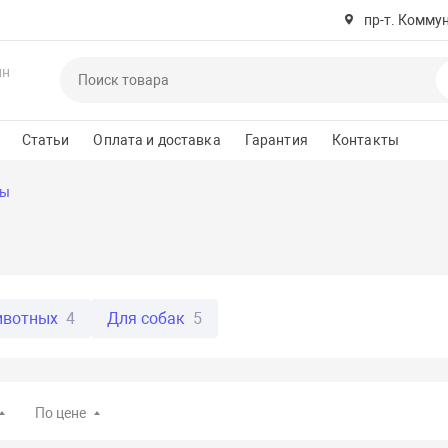
пр-т. Комму
ин
Статьи
Оплата и доставка
Гарантия
Контакты
ры
ивотных
4
Для собак
5
По цене