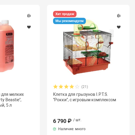
Хит продаж
Мы рекомендуем
(21)
 для мелких
Клетка для грызунов I.P.T.S.
ty Beastie",
"Рокки", с игровым комплексом
й, 5 л
6 790 ₽
/ шт.
Наличие: много