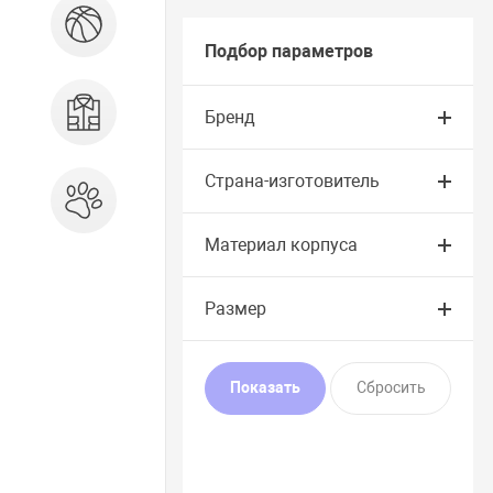
Спорт и отдых
Подбор параметров
Одежда, обувь, аксессуары
Бренд
Страна-изготовитель
Зоотовары
Материал корпуса
Размер