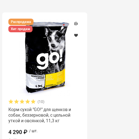
Распродажа
Хит продаж
(10)
Корм сухой "GO!" для щенков и
собак, беззерновой, с цельной
уткой и овсянкой, 11,3 кг
4 290 ₽
/ шт.