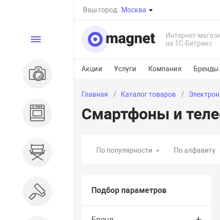
Ваш город:
Москва
Интернет-магаз
Каталог
на 1С-Битрикс
Акции
Услуги
Компания
Бренды
Электроника
Главная
Каталог товаров
Электрон
Смартфоны и тел
Бытовая техника
По популярности
По алфавиту
Дом и сад
Подбор параметров
Ремонт и строительство
Бренд