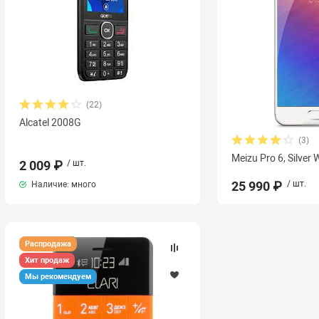
(22)
Alcatel 2008G
(3)
Meizu Pro 6, Silver 
2 009 ₽
/ шт.
25 990 ₽
/ шт.
Наличие: много
Распродажа
Хит продаж
Мы рекомендуем