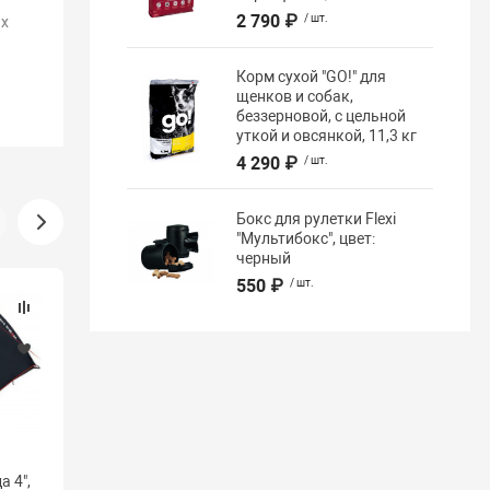
2 790 ₽
/ шт.
х
Корм сухой "GO!" для
щенков и собак,
беззерновой, с цельной
уткой и овсянкой, 11,3 кг
4 290 ₽
/ шт.
Бокс для рулетки Flexi
"Мультибокс", цвет:
черный
550 ₽
/ шт.
Распродажа
Мы рекомендуем
(8)
Палатка High Peak "Сантьяго
5", цвет: светло-серый, темно-
а 4",