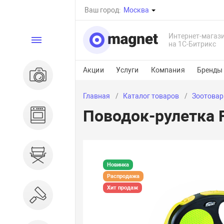
Ваш город:
Москва
Интернет-магаз
Каталог
на 1С-Битрикс
Акции
Услуги
Компания
Бренды
Электроника
Главная
Каталог товаров
Зоотова
Поводок-рулетка F
Бытовая техника
Дом и сад
Новинка
Распродажа
Хит продаж
Ремонт и строительство