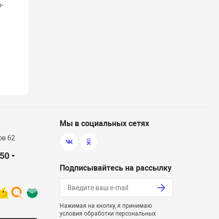
серый, 430 х 280 х 190/175 см.
о-
.
24 900 ₽
/ шт.
Наличие: много
Мы в социальных сетях
ов 62
-50
Подписывайтесь на рассылку
Нажимая на кнопку, я принимаю
условия обработки персональных