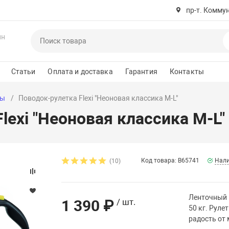
пр-т. Комму
ин
Статьи
Оплата и доставка
Гарантия
Контакты
ры
Поводок-рулетка Flexi "Неоновая классика М-L"
lexi "Неоновая классика М-L"
Код товара: B65741
Нали
(10)
Ленточный 
1 390 ₽
/ шт.
50 кг. Руле
радость от