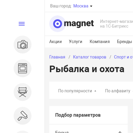
Ваш город:
Москва
Интернет-магаз
Каталог
на 1С-Битрикс
Акции
Услуги
Компания
Бренды
Электроника
Главная
Каталог товаров
Спорт и 
Рыбалка и охота
Бытовая техника
По популярности
По алфавиту
Дом и сад
Подбор параметров
Ремонт и строительство
Бренд