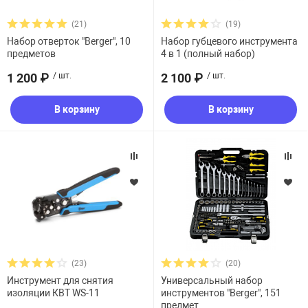
Материал корпуса
(21)
(19)
увь, аксессуары
Музыкальные 
рбург
Набор отверток "Berger", 10
Набор губцевого инструмента
предметов
4 в 1 (полный набор)
1 200 ₽
/ шт.
2 100 ₽
/ шт.
В корзину
В корзину
вгород
(23)
(20)
Инструмент для снятия
Универсальный набор
изоляции КВТ WS-11
инструментов "Berger", 151
предмет