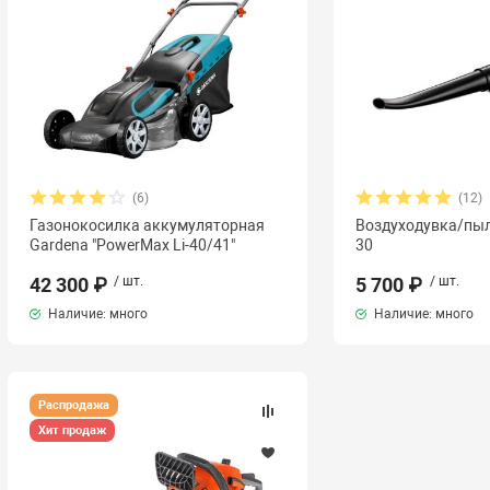
(6)
(12)
Газонокосилка аккумуляторная
Воздуходувка/пыл
Gardena "PowerMax Li-40/41"
30
42 300 ₽
/ шт.
5 700 ₽
/ шт.
Наличие: много
Наличие: много
Распродажа
Хит продаж