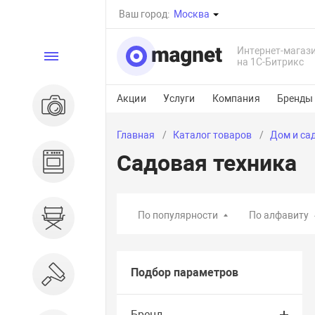
Ваш город:
Москва
Интернет-магаз
Каталог
на 1С-Битрикс
Акции
Услуги
Компания
Бренды
Электроника
Главная
Каталог товаров
Дом и са
Садовая техника
Бытовая техника
По популярности
По алфавиту
Дом и сад
Подбор параметров
Ремонт и строительство
Бренд