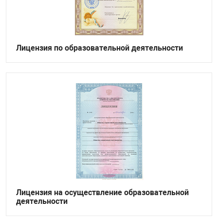
увь, аксессуары
Музыкальные 
рбург
Лицензия по образовательной деятельности
вгород
Лицензия на осуществление образовательной
деятельности