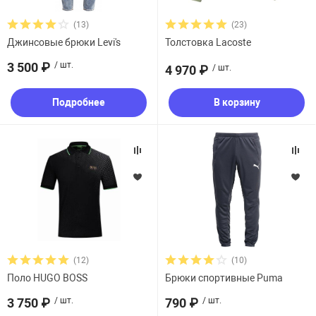
Размер
(13)
(23)
увь, аксессуары
Музыкальные 
рбург
Джинсовые брюки Levi's
Толстовка Lacoste
Цвет
3 500 ₽
/ шт.
4 970 ₽
/ шт.
Подробнее
В корзину
вгород
(12)
(10)
Поло HUGO BOSS
Брюки спортивные Puma
3 750 ₽
/ шт.
790 ₽
/ шт.