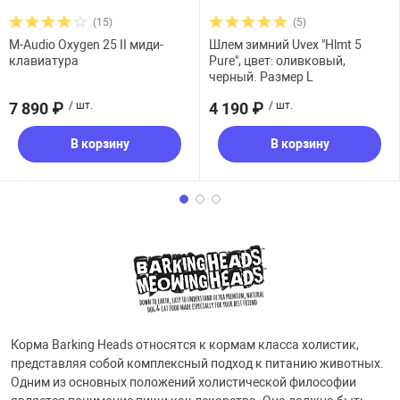
(15)
(5)
M-Audio Oxygen 25 II миди-
Шлем зимний Uvex "Hlmt 5
клавиатура
Pure", цвет: оливковый,
черный. Размер L
7 890 ₽
/ шт.
4 190 ₽
/ шт.
В корзину
В корзину
Корма Barking Heads относятся к кормам класса холистик,
представляя собой комплексный подход к питанию животных.
Одним из основных положений холистической философии