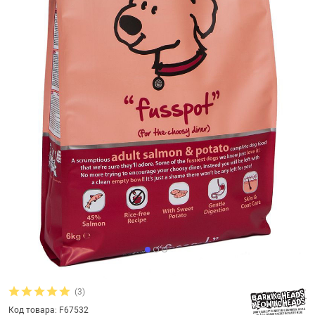
увь, аксессуары
Музыкальные 
рбург
вгород
(3)
Код товара: F67532