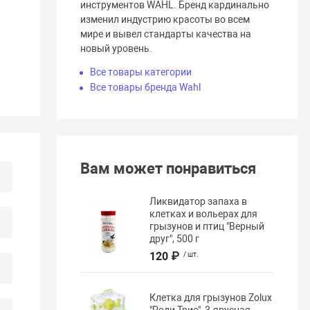
инструментов WAHL. Бренд кардинально
изменил индустрию красоты во всем
мире и вывел стандарты качества на
новый уровень.
Все товары категории
Все товары бренда Wahl
Вам может понравиться
Ликвидатор запаха в
клетках и вольерах для
грызунов и птиц "Верный
друг", 500 г
120 ₽
/ шт.
Клетка для грызунов Zolux
"Роди Трио", 3-ярусная