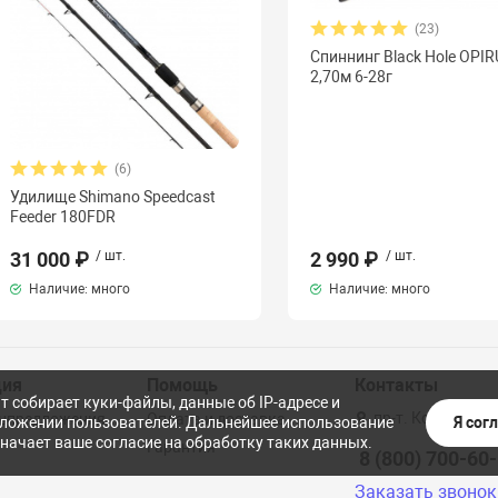
(23)
Спиннинг Black Hole OPIRU
2,70м 6-28г
(6)
Удилище Shimano Speedcast
Feeder 180FDR
31 000 ₽
/ шт.
2 990 ₽
/ шт.
Наличие: много
Наличие: много
ция
Помощь
Контакты
т собирает куки-файлы, данные об IP-адресе и
пр-т. Коммунист
ецпредложения
Оплата и доставка
Я сог
ложении пользователей. Дальнейшее использование
значает ваше согласие на обработку таких данных.
Гарантия
8 (800) 700-60
Заказать звонок