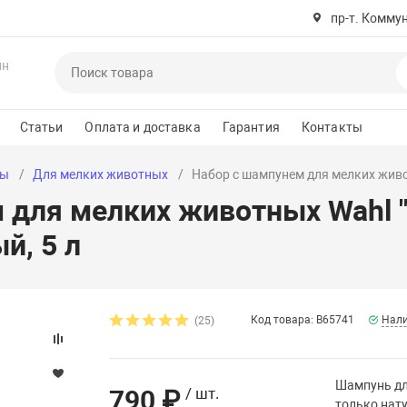
пр-т. Комму
ин
Статьи
Оплата и доставка
Гарантия
Контакты
ры
Для мелких животных
Набор с шампунем для мелких животн
для мелких животных Wahl "Di
й, 5 л
Код товара: B65741
Нали
(25)
Шампунь для
790 ₽
/ шт.
только нату