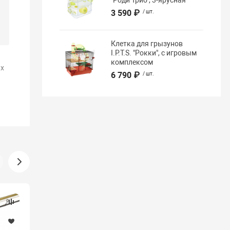
3 590 ₽
/ шт.
Клетка для грызунов
I.P.T.S. "Рокки", с игровым
комплексом
х
6 790 ₽
/ шт.
Распродажа
Хит продаж
Мы рекомендуем