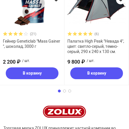
(21)
(6)
Гейнер Geneticlab "Mass Gainer
Палатка High Peak "Невада 4",
", шоколад, 3000 г
цвет: светло-серый, темно-
серый, 290 х 240 х 130 см.
2 200 ₽
/ шт.
9 800 ₽
/ шт.
В корзину
В корзину
Торговая марка ZOLUX принадлежит частной компании во