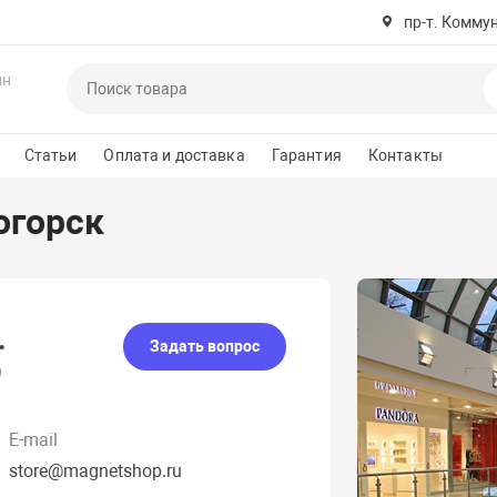
пр-т. Комму
ин
Статьи
Оплата и доставка
Гарантия
Контакты
огорск
.
Задать вопрос
9
E-mail
store@magnetshop.ru