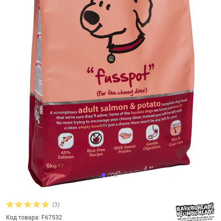
увь, аксессуары
Музыкальные 
рбург
вгород
(3)
Код товара: F67532