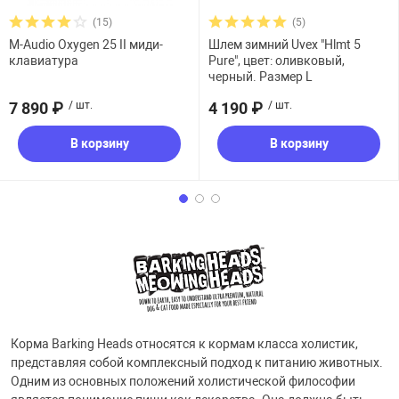
(15)
(5)
M-Audio Oxygen 25 II миди-
Шлем зимний Uvex "Hlmt 5
клавиатура
Pure", цвет: оливковый,
черный. Размер L
7 890 ₽
/ шт.
4 190 ₽
/ шт.
В корзину
В корзину
Корма Barking Heads относятся к кормам класса холистик,
представляя собой комплексный подход к питанию животных.
Одним из основных положений холистической философии