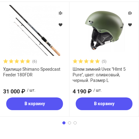
(6)
(5)
Удилище Shimano Speedcast
Шлем зимний Uvex "Hlmt 5
Feeder 180FDR
Pure", цвет: оливковый,
черный. Размер L
31 000 ₽
/ шт.
4 190 ₽
/ шт.
В корзину
В корзину