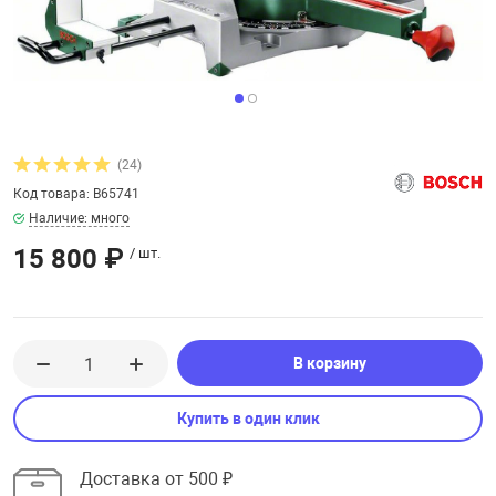
увь, аксессуары
Музыкальные 
рбург
(24)
вгород
Код товара: B65741
Наличие: много
15 800 ₽
/ шт.
В корзину
Купить в один клик
Доставка от 500 ₽