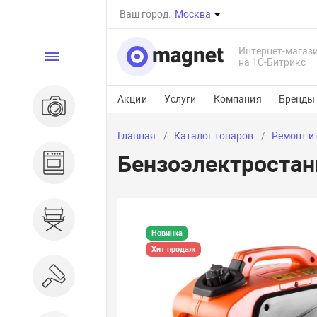
Ваш город:
Москва
Интернет-магаз
Каталог
на 1С-Битрикс
Акции
Услуги
Компания
Бренды
Электроника
Главная
Каталог товаров
Ремонт и
Бензоэлектроста
Бытовая техника
Дом и сад
Новинка
Хит продаж
Ремонт и строительство