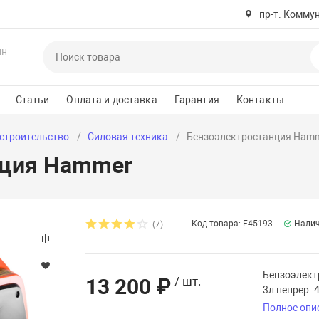
пр-т. Комму
ин
Статьи
Оплата и доставка
Гарантия
Контакты
 строительство
Силовая техника
Бензоэлектростанция Ham
нция Hammer
Код товара: F45193
Налич
(7)
Бензоэлект
13 200 ₽
/ шт.
3л непрер. 
Полное опи