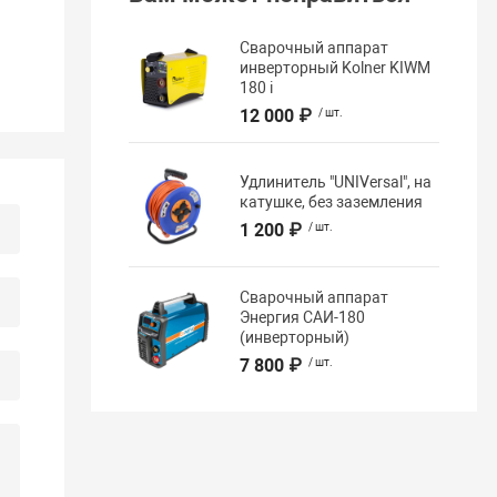
Сварочный аппарат
инверторный Kolner KIWM
180 i
12 000 ₽
/ шт.
Удлинитель "UNIVersal", на
катушке, без заземления
1 200 ₽
/ шт.
Сварочный аппарат
Энергия САИ-180
(инверторный)
7 800 ₽
/ шт.