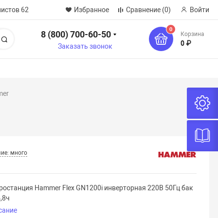
нистов 62
Избранное
Сравнение
(0)
Войти
0
8 (800) 700-60-50
Корзина
Поиск
0 ₽
Заказать звонок
mer
ие: много
ростанция Hammer Flex GN1200i инверторная 220В 50Гц бак
4,8ч
сание