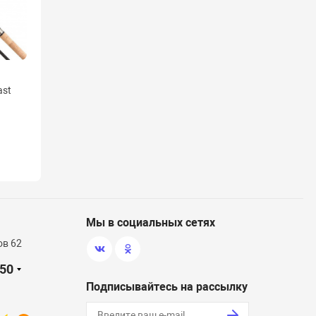
(6)
Палатка High Peak "Невада 4",
цвет: светло-серый, темно-
серый, 290 х 240 х 130 см.
ast
9 800 ₽
/ шт.
Наличие: много
Мы в социальных сетях
ов 62
-50
Подписывайтесь на рассылку