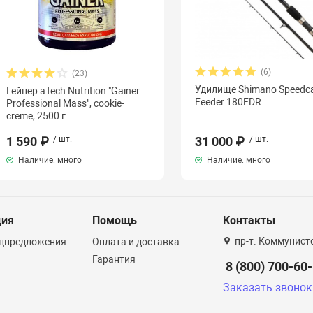
(6)
(23)
Удилище Shimano Speedc
Гейнер aTech Nutrition "Gainer
Feeder 180FDR
Professional Mass", cookie-
creme, 2500 г
1 590 ₽
/ шт.
31 000 ₽
/ шт.
Наличие: много
Наличие: много
ция
Помощь
Контакты
пр-т. Коммунист
ецпредложения
Оплата и доставка
Гарантия
8 (800) 700-60
Заказать звонок