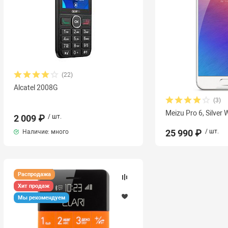
(22)
Alcatel 2008G
(3)
Meizu Pro 6, Silver 
2 009 ₽
/ шт.
25 990 ₽
/ шт.
Наличие: много
Распродажа
Хит продаж
Мы рекомендуем