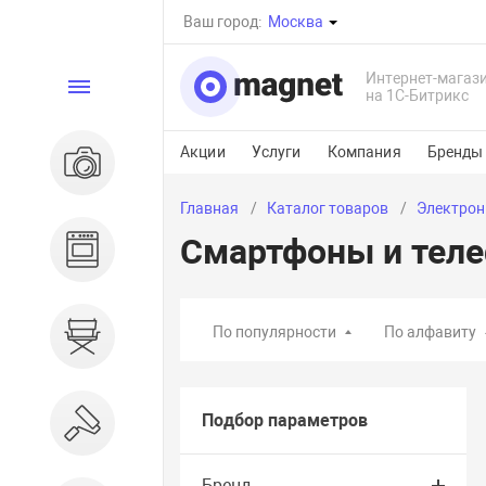
Ваш город:
Москва
Интернет-магаз
Каталог
на 1С-Битрикс
Акции
Услуги
Компания
Бренды
Электроника
Главная
Каталог товаров
Электрон
Смартфоны и тел
Бытовая техника
По популярности
По алфавиту
Дом и сад
Подбор параметров
Ремонт и строительство
Бренд