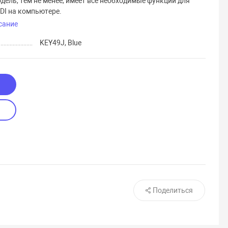
дель, тем не менее, имеет все необходимые функции для
DI на компьютере.
сание
KEY49J, Blue
Поделиться