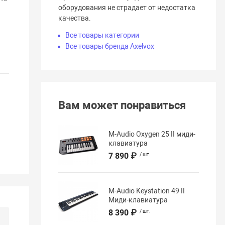
оборудования не страдает от недостатка
качества.
Все товары категории
Все товары бренда Axelvox
Вам может понравиться
M-Audio Oxygen 25 II миди-
клавиатура
7 890 ₽
/ шт.
M-Audio Keystation 49 II
Миди-клавиатура
8 390 ₽
/ шт.