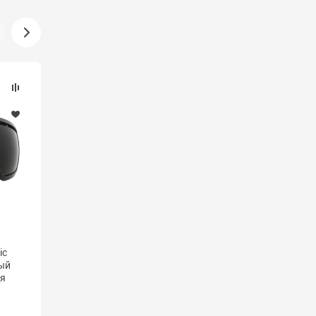
Хит продаж
Мы рекомендуем
(5)
ic
Шлем зимний Uvex "Hlmt 5
ный
Pure", цвет: оливковый,
ая
черный. Размер L
4 190 ₽
/ шт.