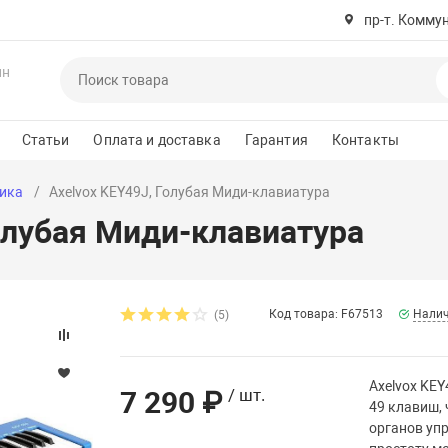
пр-т. Комму
ин
Статьи
Оплата и доставка
Гарантия
Контакты
ика
Axelvox KEY49J, Голубая Миди-клавиатура
олубая Миди-клавиатура
Код товара: F67513
Налич
(5)
Axelvox KEY
7 290 ₽
/ шт.
49 клавиш,
органов уп