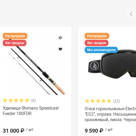
Распродажа
Распродажа
Хит продаж
Хит продаж
Мы рекомендуем
(6)
(22)
Удилище Shimano Speedcast
Очки горнолыжные Electr
Feeder 180FDR
"EG2", оправа: Насыщен
оранжевый, линза: Черн
31 000 ₽
/ шт.
9 590 ₽
/ шт.