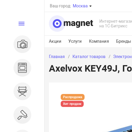
Ваш город:
Москва
Интернет-магаз
Каталог
на 1С-Битрикс
Акции
Услуги
Компания
Бренды
Электроника
Главная
Каталог товаров
Электрон
Axelvox KEY49J, Г
Бытовая техника
Дом и сад
Распродажа
Хит продаж
Ремонт и строительство