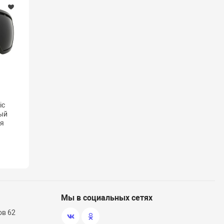
(1)
GIBSON LP Studio 2016 T
электрогитара, цвет -
вишневый, фурнитура - хром
ic
ный
ая
71 990 ₽
/ шт.
Наличие: много
Мы в социальных сетях
ов 62