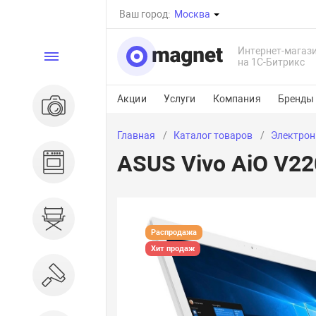
Ваш город:
Москва
Интернет-магаз
Каталог
на 1С-Битрикс
Акции
Услуги
Компания
Бренды
Электроника
Главная
Каталог товаров
Электрон
ASUS Vivo AiO V22
Бытовая техника
Дом и сад
Распродажа
Хит продаж
Ремонт и строительство