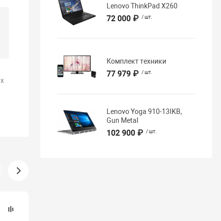
Lenovo ThinkPad X260
72 000 ₽
/ шт.
Комплект техники
77 979 ₽
/ шт.
х
Lenovo Yoga 910-13IKB,
Gun Metal
102 900 ₽
/ шт.
Новинка
Хит продаж