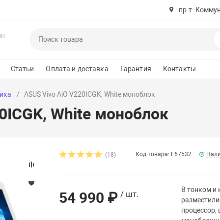
пр-т. Комму
ин
Статьи
Оплата и доставка
Гарантия
Контакты
ика
ASUS Vivo AiO V220ICGK, White моноблок
0ICGK, White моноблок
Код товара: F67532
Нали
(18)
В тонком и
54 990 ₽
/ шт.
разместили
процессор, 