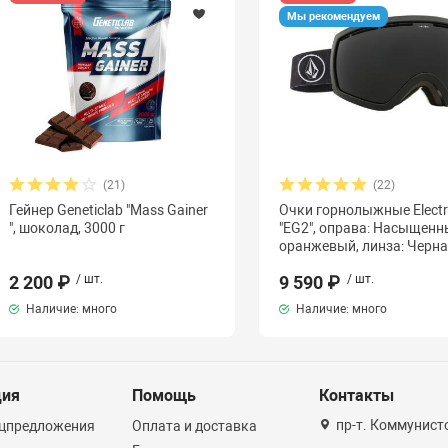
Мы рекомендуем
(21)
(22)
Гейнер Geneticlab "Mass Gainer
Очки горнолыжные Electr
", шоколад, 3000 г
"EG2", оправа: Насыщен
оранжевый, линза: Черн
2 200 ₽
/ шт.
9 590 ₽
/ шт.
Наличие: много
Наличие: много
ция
Помощь
Контакты
пр-т. Коммунист
ецпредложения
Оплата и доставка