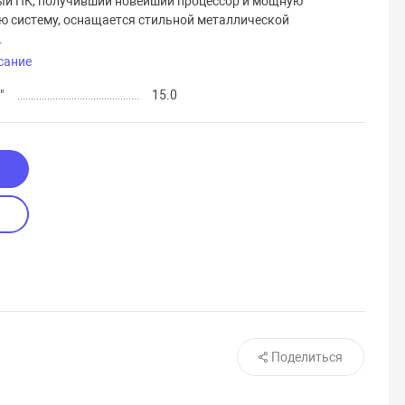
й ПК, получивший новейший процессор и мощную
ю систему, оснащается стильной металлической
.
сание
"
15.0
Поделиться