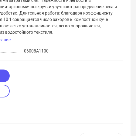
ми затратами сил. Надёжность и лёгкость в
нии: эргономичные ручки улучшают распределение веса и
добство. Длительная работа: благодаря коэффициенту
я 10:1 сокращается число заходов к компостной куче.
шок: легко устанавливается, легко опорожняется,
из водостойкого текстиля.
сание
06008A1100