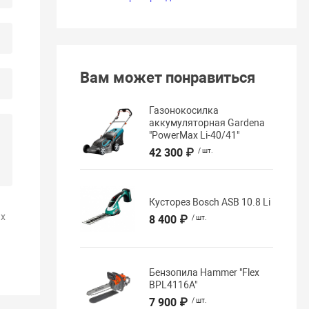
Вам может понравиться
Газонокосилка
аккумуляторная Gardena
"PowerMax Li-40/41"
42 300 ₽
/ шт.
Кусторез Bosch ASB 10.8 Li
х
8 400 ₽
/ шт.
Бензопила Hammer "Flex
BPL4116A"
7 900 ₽
/ шт.