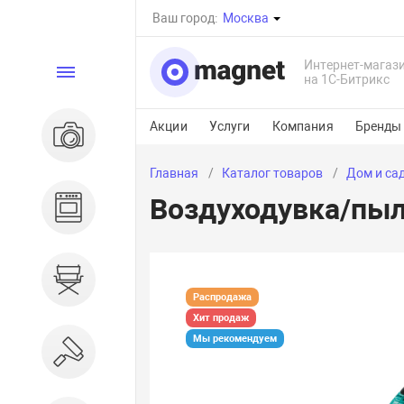
Ваш город:
Москва
Интернет-магаз
Каталог
на 1С-Битрикс
Акции
Услуги
Компания
Бренды
Электроника
Главная
Каталог товаров
Дом и са
Воздуходувка/пыл
Бытовая техника
Дом и сад
Распродажа
Хит продаж
Мы рекомендуем
Ремонт и строительство