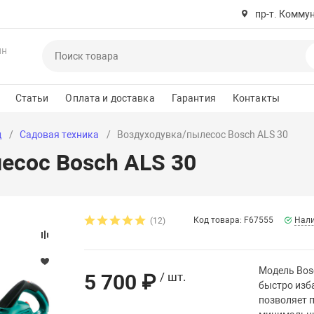
пр-т. Комму
ин
Статьи
Оплата и доставка
Гарантия
Контакты
д
Садовая техника
Воздуходувка/пылесос Bosch ALS 30
есос Bosch ALS 30
Код товара: F67555
Нали
(12)
Модель Bosc
5 700 ₽
/ шт.
быстро изба
позволяет 