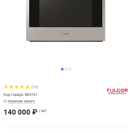
увь, аксессуары
Музыкальные 
рбург
вгород
(19)
Код товара: B65741
Наличие: много
140 000 ₽
/ шт.