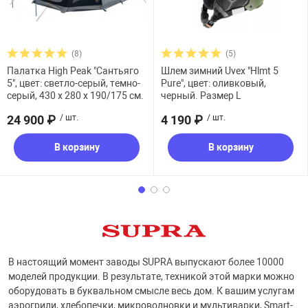
(8)
(5)
Палатка High Peak "Сантьяго
Шлем зимний Uvex "Hlmt 5
5", цвет: светло-серый, темно-
Pure", цвет: оливковый,
серый, 430 х 280 х 190/175 см.
черный. Размер L
24 900 ₽
/ шт.
4 190 ₽
/ шт.
В корзину
В корзину
В настоящий момент заводы SUPRA выпускают более 10000
моделей продукции. В результате, техникой этой марки можно
оборудовать в буквальном смысле весь дом. К вашим услугам
аэрогрили, хлебопечки, микроволновки и мультиварки, Smart-