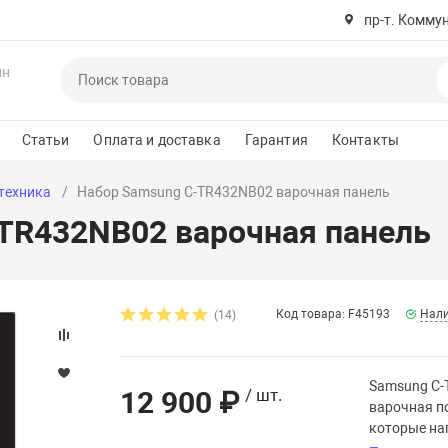
пр-т. Комму
ин
Статьи
Оплата и доставка
Гарантия
Контакты
техника
Набор Samsung C-TR432NB02 варочная панель
TR432NB02 варочная панель
Код товара: F45193
Нали
(14)
Samsung C-
12 900 ₽
/ шт.
варочная п
которые на