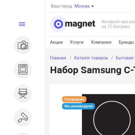
Ваш город:
Москва
Интернет-магаз
Каталог
на 1С-Битрикс
Акции
Услуги
Компания
Бренды
Электроника
Главная
Каталог товаров
Бытовая 
Набор Samsung C-
Бытовая техника
Дом и сад
Распродажа
Мы рекомендуем
Ремонт и строительство