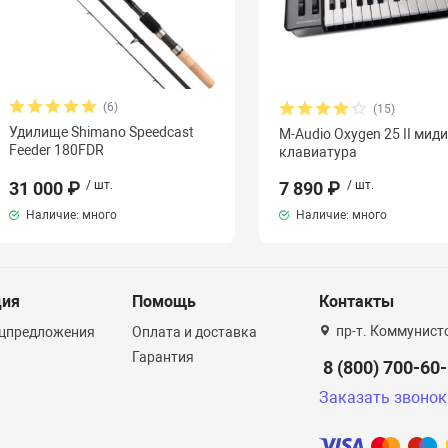
(6)
(15)
Удилище Shimano Speedcast
M-Audio Oxygen 25 II миди
Feeder 180FDR
клавиатура
31 000 ₽
/ шт.
7 890 ₽
/ шт.
Наличие: много
Наличие: много
ция
Помощь
Контакты
пр-т. Коммунист
ецпредложения
Оплата и доставка
Гарантия
8 (800) 700-60
Заказать звонок