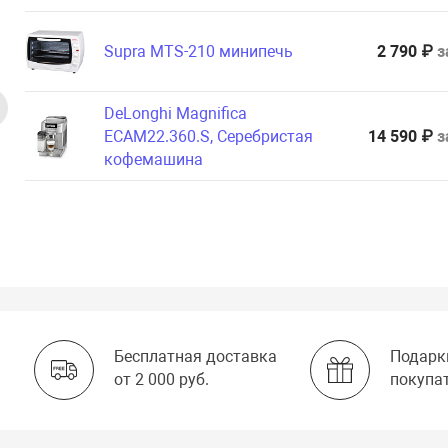
Supra MTS-210 минипечь
2 790 ₽
з
DeLonghi Magnifica
EСAM22.360.S, Серебристая
14 590 ₽
з
кофемашина
Бесплатная доставка
Подарк
от 2 000 руб.
покупа