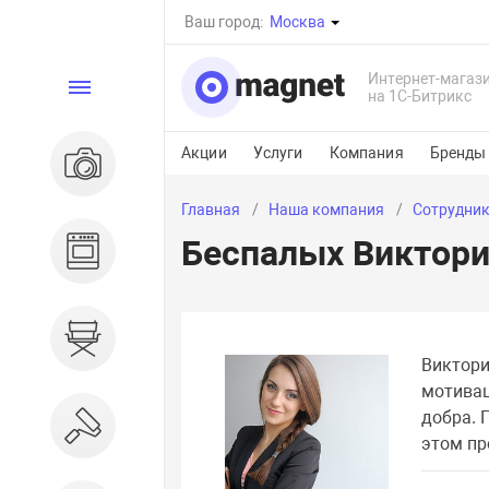
Ваш город:
Москва
Интернет-магаз
Каталог
на 1С-Битрикс
Акции
Услуги
Компания
Бренды
Электроника
Главная
Наша компания
Сотрудни
Беспалых Виктор
Бытовая техника
Дом и сад
Виктори
мотивац
добра. 
Ремонт и строительство
этом пр