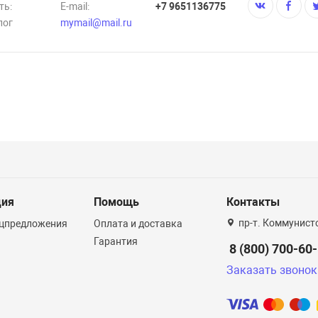
ть:
E-mail:
+7 9651136775
лог
mymail@mail.ru
ция
Помощь
Контакты
пр-т. Коммунист
ецпредложения
Оплата и доставка
Гарантия
8 (800) 700-60
Заказать звонок