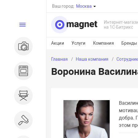
Ваш город:
Москва
Интернет-магаз
Каталог
на 1С-Битрикс
Акции
Услуги
Компания
Бренды
Электроника
Главная
Наша компания
Сотрудни
Воронина Василин
Бытовая техника
Дом и сад
Василин
мотивац
добра. 
Ремонт и строительство
этом пр