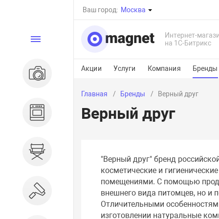
Ваш город:
Москва
Интернет-магаз
Каталог
на 1С-Битрикс
Акции
Услуги
Компания
Бренды
Электроника
Главная
Бренды
Верный друг
Верный друг
Бытовая техника
Дом и сад
"Верный друг" бренд российск
косметические и гигиенически
помещениями. С помощью проду
Ремонт и строительство
внешнего вида питомцев, но и п
Отличительными особенностям
изготовлении натуральные ком