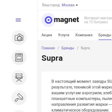
Ваш город:
Москва
Интернет-магаз
Каталог
на 1С-Битрикс
Акции
Услуги
Компания
Бренды
Электроника
Главная
Бренды
Supra
Supra
Бытовая техника
Дом и сад
В настоящий момент заводы SU
результате, техникой этой мар
вашим услугам аэрогрили, хлеб
Ремонт и строительство
планшетные компьютеры, пылес
направления развития марки — 
климатическое оборудование.